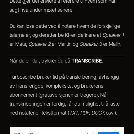
Dette gjør det enklere å referere til hvem som har
sagt hva under møtet senere.
Du kan løse dette ved å notere hvem de forskjellige
talerne er, og deretter be KI-en definere at
Speaker 1
er Mats,
Speaker 2
er Martin og
Speaker 3
er Malin.
Når du er klar, trykker du på
TRANSCRIBE
.
Turboscribe bruker tid på transkribering, avhengig
av filens lengde, kompleksitet og brukerens
abonnement (gratisversjonen er tregere). Når
transkriberingen er ferdig, får du mulighet til å laste
ned notatene i tekstformat (
TXT, PDF, DOCX
osv.).